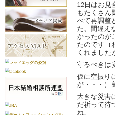
12日はお
もたくさん
べて再調整
た。間違え
かったのが
たのです（
くれました
守るべきは
仮に空振り
が・・・）
大きな災害
だ祈って待
ね。