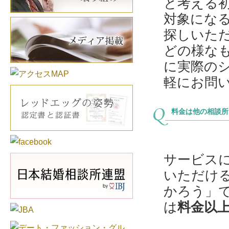
と考える
対象にな
探しいた
どの様な
に実際の
軽にお問
料金は他の相談所
サービス
いただけ
かろう」
は
料金以