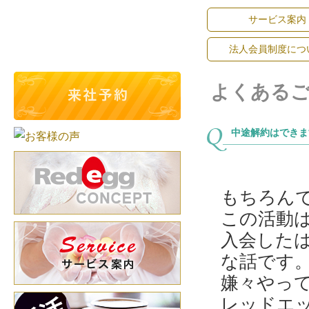
サービス案内
法人会員制度につ
よくある
中途解約はできま
もちろん
この活動
入会した
な話です
嫌々やっ
レッドエ