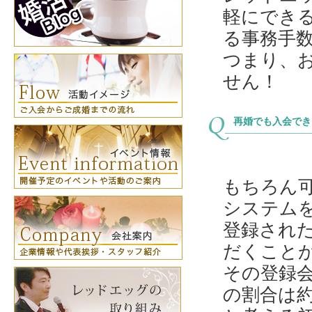
軽にでき
る事務手
つまり、
せん！
再婚でも入会でき
もちろん
システム
登録され
だくこと
その登録
の割合は約