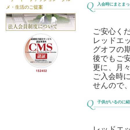
入会時にまとまっ
ご安心く
レッドエ
グオフの
後でもご
更に、月
ご入会時
せんので
子供がいるのに紹
レッドエ