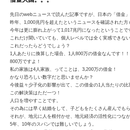
先日のwebニュースで読んだ記事ですが、日本の「借金
昨年、1,000兆円を超えたというニュースを確認された
今年は更に膨れ上がって1,017兆円になったということで
これだけ聞いていても、個人レベルでは全く実感できな
これだったらどうでしょう？
1人あたりに換算した場合、1人800万の借金なんです！
800万ですよ！
私の家族は4人家族、ってことは、3,200万の借金！
かなり恐ろしい数字だと思いませんか？
今後益々少子化の影響が出て、この借金の1人当たりの比
この解決策はただ一つ！
人口を増やすことです。
その為には早く結婚をして、子どもをたくさん産んでも
それが、地元に人を根付かせ、地元経済の活性化につな
5年、10年のスパンでは難しいでしょう。