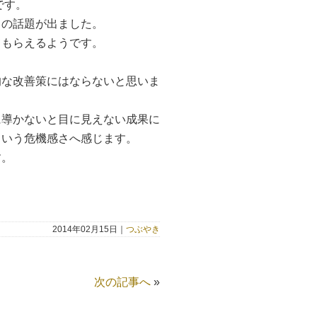
です。
この話題が出ました。
てもらえるようです。
的な改善策にはならないと思いま
に導かないと目に見えない成果に
という危機感さへ感じます。
す。
2014年02月15日｜
つぶやき
次の記事へ
»