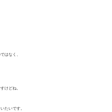
のではなく、
。
も
ですけどね。
らいたいです。