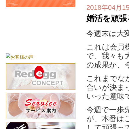
2018年04月1
婚活を頑張
今週末は大
これは会員
で、我々も
の成果か、
これまでな
合いが決ま
いった意味
今週で一歩
が、本番は
して頑張っ