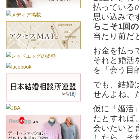
払っている
思い込みで
らこそ1回
当たり前だ
お金を払っ
それと婚活
を「会う目
でも、結婚
せんよね。
仮に「婚活
たとすれば
会いたいと
したら、そ