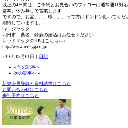
以上の4日間は、ご予約とお見合いのフォローは通常通り対
基本、休み無しで営業します！
ですので、お盆。。。暇。。。って方はドンドン動いてくだ
期待していますよ。
by ジャック
四日市、桑名、鈴鹿の婚活はお任せください！
レッドエッグのHPはこちら↓↓↓
http://www.redegg.co.jp/
2016年08月01日｜
日記
«
前の記事へ
次の記事へ
»
新規会員登録と資料請求はこちら
お問い合わせはこちら
来社予約はこちら