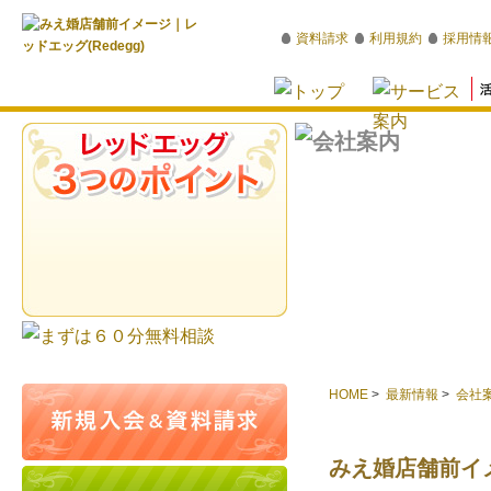
資料請求
利用規約
採用情
HOME
>
最新情報
>
会社
みえ婚店舗前イ