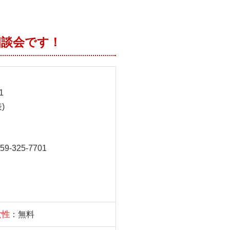
相談会です！
1
)
325-7701
女性
：無料