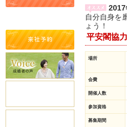
2017
自分自身を
ょう！
平安閣協力企
場所
会費
開催人数
参加資格
募集期間