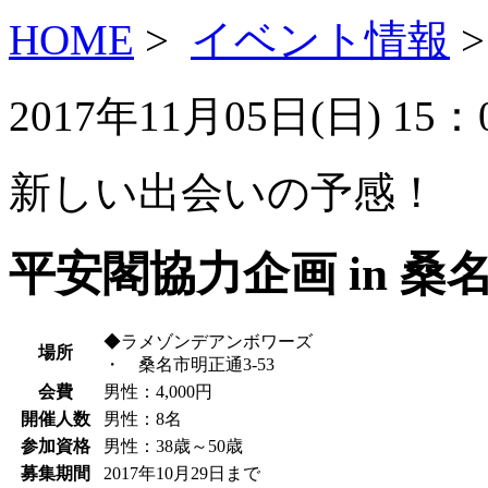
HOME
>
イベント情報
>
2017年11月05日(
日
) 15
新しい出会いの予感！
平安閣協力企画 in 桑
◆ラメゾンデアンボワーズ
場所
・ 桑名市明正通3-53
会費
男性
：4,000円
開催人数
男性
：8名
参加資格
男性
：38歳～50歳
募集期間
2017年10月29日まで