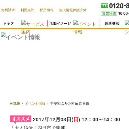
資料請求
利用規約
採用情報
個人情報保護方針
HOME
>
イベント情報
> 平安閣協力企画 in 四日市
2017年12月03日(
日
) 12：00～14：00
「大人婚活！四日市で開催」