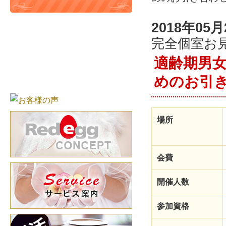
2018年05月
完全個室お
適齢期男女
めのお引
場所
会費
開催人数
参加資格