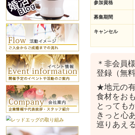
参加資格
募集期間
キャンセル
＊非会員
登録（無
★地元の
食材をお
とっても
きっと心
巡りあえ