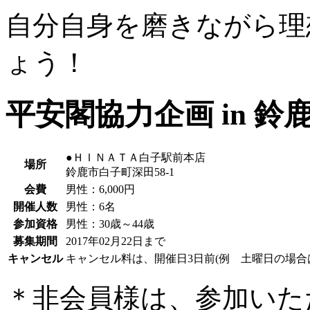
自分自身を磨きながら理
ょう！
平安閣協力企画 in 鈴
●ＨＩＮＡＴＡ白子駅前本店
場所
鈴鹿市白子町深田58-1
会費
男性
：6,000円
開催人数
男性
：6名
参加資格
男性
：30歳～44歳
募集期間
2017年02月22日まで
キャンセル
キャンセル料は、開催日3日前(例 土曜日の場合
＊非会員様は、参加いた