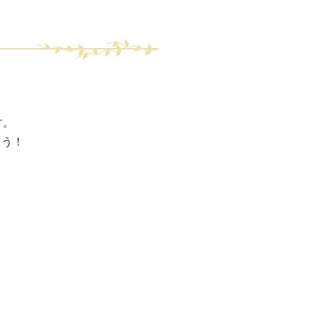
。
す。
ょう！