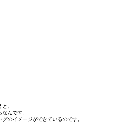
うと、
らなんです。
ングのイメージができているのです。