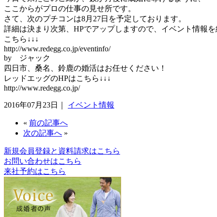
ここからがプロの仕事の見せ所です。
さて、次のプチコンは8月27日を予定しております。
詳細は決まり次第、HPでアップしますので、イベント情報
こちら↓↓↓
http://www.redegg.co.jp/eventinfo/
by ジャック
四日市、桑名、鈴鹿の婚活はお任せください！
レッドエッグのHPはこちら↓↓↓
http://www.redegg.co.jp/
2016年07月23日｜
イベント情報
«
前の記事へ
次の記事へ
»
新規会員登録と資料請求はこちら
お問い合わせはこちら
来社予約はこちら