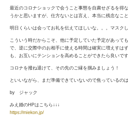
最近のコロナショックで会うこと事態を自粛せざるを得
うかと思いますが、仕方ないとは言え、本当に残念なこ
明日くらいは会ってお礼を伝えてほしいな。。。マスクして会
こういう時だからこそ、他に予定していた予定があって
で、逆に交際中のお相手に使える時間は確実に増えすは
も、お互いにテンションを高めることができたら良いで
コロナを撥ね退けて、その先のご縁を掴みましょう！
といいながら、まだ準備できていないので焦っているの
by ジャック
みえ婚のHPはこちら↓↓↓
https://miekon.jp/