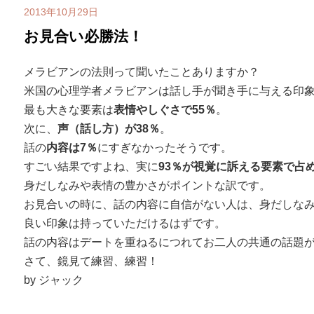
2013年10月29日
お見合い必勝法！
メラビアンの法則って聞いたことありますか？
米国の心理学者メラビアンは話し手が聞き手に与える印
最も大きな要素は
表情やしぐさで55％
。
次に、
声（話し方）が38％
。
話の
内容は7％
にすぎなかったそうです。
すごい結果ですよね、実に
93％が視覚に訴える要素で占
身だしなみや表情の豊かさがポイントな訳です。
お見合いの時に、話の内容に自信がない人は、身だしな
良い印象は持っていただけるはずです。
話の内容はデートを重ねるにつれてお二人の共通の話題
さて、鏡見て練習、練習！
by ジャック