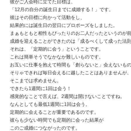
彼がご入会時に立てた目標は、
「12月の自分の誕生日までに成婚する！」です。
彼はその目標に向かって活動をし、
結果的には誕生日の翌日にプロポーズをしました。
まぁもともと相性もぴったりのお二人だったというのが
成婚を迎えることができたのは「成るべくして成った法
それは、「定期的に会う」ということです。
これは簡単そうでなかなか難しいものです。
お互いに仕事を抱えて時間も「創らないと」会えないも
そりゃできれば毎日会えるに越したことはありませんが
そこまでは求めません。
できたら1週間に1回は会う！
感覚的なことで言えば、2週間は開けないことですね。
なんとしても最低1週間に1回は会う。
定期的に会えることが重要であるのです。
彼らも少ない時間でも定期的に会った結果が
このご成婚につながったのです。